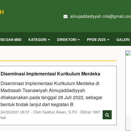
AH
almujaddadiyyah.mts@gmail.co
VISI DAN MISI
KATEGORI
DIREKTORI
PPDB 2025
GALERI
Diseminasi Implementasi Kurikulum Merdeka
Diseminasi Implementasi Kurikulum Merdeka di
Madrasah Tsanawiyah Almujaddadiyyah
dilaksanakan pada tanggal 28 Juli 2022, sebagai
bentuk tindak lanjut dari kegiatan B
24/03/2021 06:57 - Oleh Saikhul Alwan, S.Pd - Dilihat 1987
kali