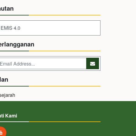
autan
EMIS 4.0
erlangganan
lan
uti Kami