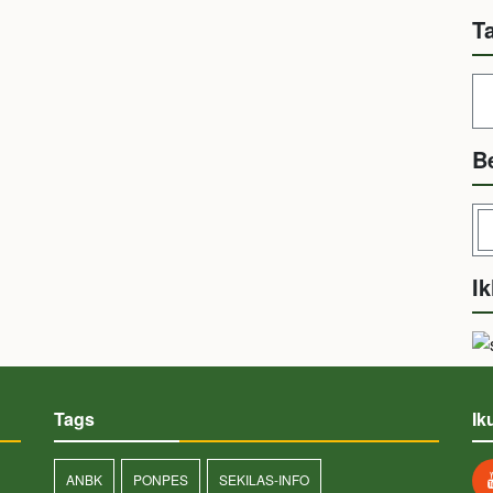
T
B
Ik
Tags
Ik
ANBK
PONPES
SEKILAS-INFO