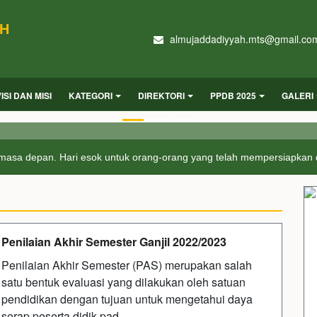
AH
almujaddadiyyah.mts@gmail.co
VISI DAN MISI
KATEGORI
DIREKTORI
PPDB 2025
GALERI
masa depan. Hari esok untuk orang-orang yang telah mempersiapkan di
Penilaian Akhir Semester Ganjil 2022/2023
Penilaian Akhir Semester (PAS) merupakan salah
satu bentuk evaluasi yang dilakukan oleh satuan
pendidikan dengan tujuan untuk mengetahui daya
serap peserta didik pad