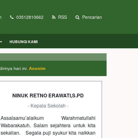
m
03512810662
RSS
Pencarian
HUBUNGI KAMI
rinya hari ini.
Anonim
NINUK RETNO ERAWATI,S.PD
- Kepala Sekolah -
Assalaamu’alaikum Warahmatullahi
Wabarakatuh. Salam sejahtera untuk kita
sekalian. Segala puji syukur kita naikkan